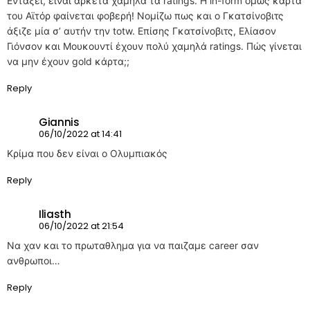
Εντάξει, είναι αρκετά χαμηλά τα ratings. Η in-form όμως κάρτα
του Αϊτόρ φαίνεται φοβερή! Νομίζω πως και ο Γκατσίνοβιτς
άξιζε μία σ’ αυτήν την totw. Επίσης Γκατσίνοβιτς, Ελίασον
Γιόνσον και Μουκουντί έχουν πολύ χαμηλά ratings. Πώς γίνεται
να μην έχουν gold κάρτα;;
Reply
Giannis
06/10/2022 at 14:41
Κρίμα που δεν είναι ο Ολυμπιακός
Reply
Iliasth
06/10/2022 at 21:54
Να χαν και το πρωταθλημα για να παιζαμε career σαν
ανθρωποι…
Reply