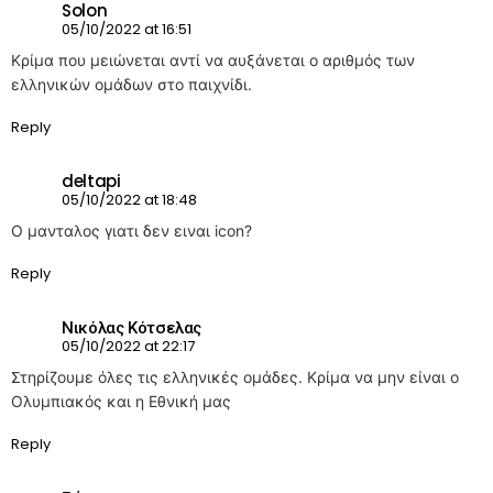
Solon
05/10/2022 at 16:51
Κρίμα που μειώνεται αντί να αυξάνεται ο αριθμός των
ελληνικών ομάδων στο παιχνίδι.
Reply
deltapi
05/10/2022 at 18:48
Ο μανταλος γιατι δεν ειναι icon?
Reply
Νικόλας Κότσελας
05/10/2022 at 22:17
Στηρίζουμε όλες τις ελληνικές ομάδες. Κρίμα να μην είναι ο
Ολυμπιακός και η Εθνική μας
Reply