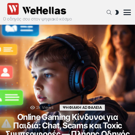
SEARCH
SWITCH
SKIN
Ο οδηγός σου στον ψηφιακό κόσμο
Menu
ΝΕΑ
ΑΡΘΡΑ
2k
Views
ΨΗΦΙΑΚΗ ΑΣΦΑΛΕΙΑ
Online Gaming Κίνδυνοι για
Παιδιά: Chat, Scams και Toxic
Συμπεριφορές — Πλήρης Οδηγός