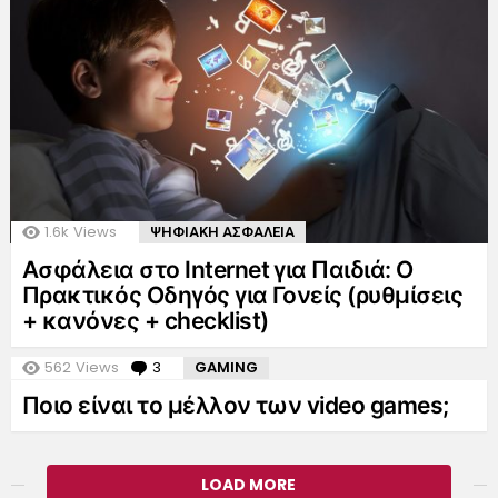
1.6k
Views
ΨΗΦΙΑΚΗ ΑΣΦΑΛΕΙΑ
Ασφάλεια στο Internet για Παιδιά: Ο
Πρακτικός Οδηγός για Γονείς (ρυθμίσεις
+ κανόνες + checklist)
562
Views
3
Comments
GAMING
Ποιο είναι το μέλλον των video games;
LOAD MORE