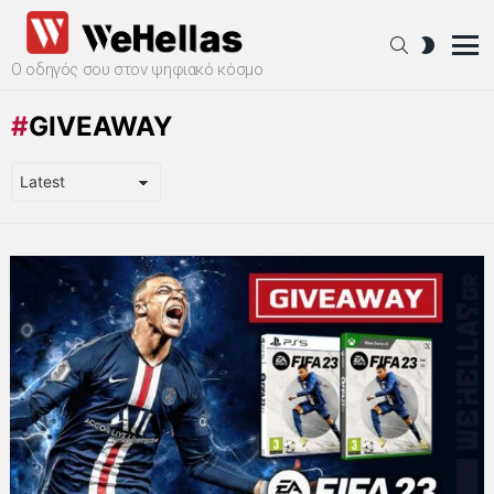
SEARCH
SWITCH
SKIN
Ο οδηγός σου στον ψηφιακό κόσμο
Menu
GIVEAWAY
LATEST
STORIES