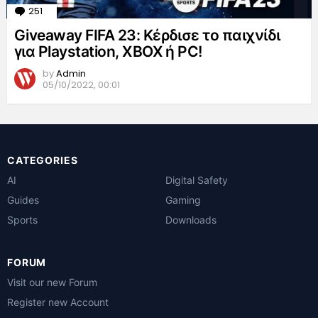
251
Comments
Giveaway FIFA 23: Κέρδισε το παιχνίδι
για Playstation, XBOX ή PC!
by
Admin
05/10/2022, 00:01
CATEGORIES
AI
Digital Safety
Guides
Gaming
Sports
Downloads
FORUM
Visit our new Forum
Register new Account