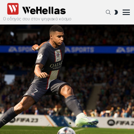
SEARCH
SWITCH
SKIN
Ο οδηγός σου στον ψηφιακό κόσμο
Menu