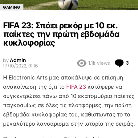
GAMING
FIFA 23: Σπάει ρεκόρ με 10 εκ.
παίκτες την πρώτη εβδομάδα
κυκλοφορίας
by
Admin
Co
1.1k
Views
3
17/10/2022, 01:16
Η Electronic Arts μας αποκάλυψε σε επίσημη
ανακοίνωση της ό,τι το
FIFA 23
κατάφερε να
συγκεντρώσει πάνω από 10 εκατομμύρια παίκτες
παγκοσμίως σε όλες τις πλατφόρμες, την πρώτη
εβδομάδα κυκλοφορίας του, καθιστώντας το το
μεγαλύτερο λανσάρισμα στην ιστορία της σειράς.