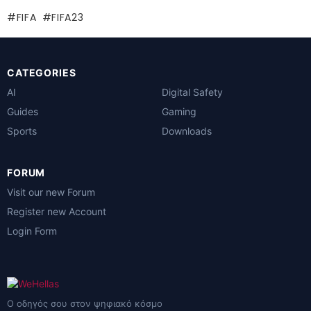
FIFA
FIFA23
CATEGORIES
AI
Digital Safety
Guides
Gaming
Sports
Downloads
FORUM
Visit our new Forum
Register new Account
Login Form
Ο οδηγός σου στον ψηφιακό κόσμο