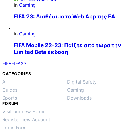
in
Gaming
FIFA 23: Διαθέσιμο το Web App της EA
in
Gaming
FIFA Mobile 22-23: Παίξτε από τώρα την
Limited Beta έκδοση
FIFA
FIFA23
CATEGORIES
AI
Digital Safety
Guides
Gaming
Sports
Downloads
FORUM
Visit our new Forum
Register new Account
Login Form