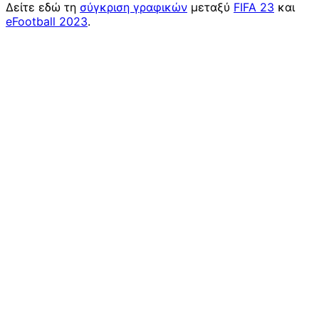
Δείτε εδώ τη
σύγκριση γραφικών
μεταξύ
FIFA 23
και
eFootball 2023
.