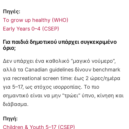
Πηγές:
To grow up healthy (WHO)
Early Years 0–4 (CSEP)
Για παιδιά δημοτικού υπάρχει συγκεκριμένο
όριο;
Δεν υπάρχει ένα καθολικό “μαγικό νούμερο”,
αλλά τα Canadian guidelines δίνουν benchmark
για recreational screen time: έως 2 ώρες/ημέρα
για 5–17, ως στόχος ισορροπίας. Το πιο
σημαντικό είναι να μην “τρώει” ύπνο, κίνηση και
διάβασμα.
Πηγή:
Children & Youth 5–17 (CSEP)