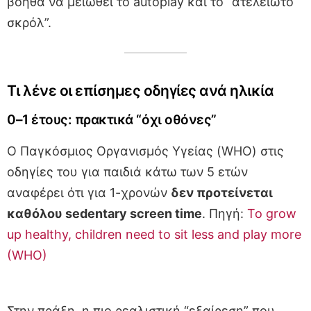
βοηθά να μειωθεί το autoplay και το “ατελείωτο
σκρόλ”.
Τι λένε οι επίσημες οδηγίες ανά ηλικία
0–1 έτους: πρακτικά “όχι οθόνες”
Ο Παγκόσμιος Οργανισμός Υγείας (WHO) στις
οδηγίες του για παιδιά κάτω των 5 ετών
αναφέρει ότι για 1-χρονών
δεν προτείνεται
καθόλου sedentary screen time
. Πηγή:
To grow
up healthy, children need to sit less and play more
(WHO)
Στην πράξη, η πιο ρεαλιστική “εξαίρεση” που