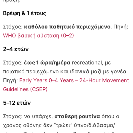
Βρέφη & 1 έτους
Στόχος:
καθόλου παθητικό περιεχόμενο
. Πηγή:
WHO βασική σύσταση (0–2)
2–4 ετών
Στόχος:
έως 1 ώρα/ημέρα
recreational, με
ποιοτικό περιεχόμενο και ιδανικά μαζί με γονέα.
Πηγή:
Early Years 0–4 Years – 24-Hour Movement
Guidelines (CSEP)
5–12 ετών
Στόχος: να υπάρχει
σταθερή ρουτίνα
όπου ο
χρόνος οθόνης δεν “τρώει” ύπνο/διάβασμα/