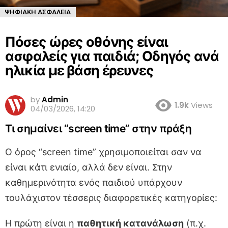
ΨΗΦΙΑΚΗ ΑΣΦΑΛΕΙΑ
Πόσες ώρες οθόνης είναι
ασφαλείς για παιδιά; Οδηγός ανά
ηλικία με βάση έρευνες
by
Admin
1.9k
Views
04/03/2026, 14:20
Τι σημαίνει “screen time” στην πράξη
Ο όρος “screen time” χρησιμοποιείται σαν να
είναι κάτι ενιαίο, αλλά δεν είναι. Στην
καθημερινότητα ενός παιδιού υπάρχουν
τουλάχιστον τέσσερις διαφορετικές κατηγορίες:
Η πρώτη είναι η
παθητική κατανάλωση
(π.χ.