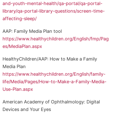
and-youth-mental-health/qa-portal/qa-portal-
library/qa-portal-library-questions/screen-time-
affecting-sleep/
AAP: Family Media Plan tool
https://www.healthychildren.org/English/fmp/Pag
es/MediaPlan.aspx
HealthyChildren/AAP: How to Make a Family
Media Plan
https://www.healthychildren.org/English/family-
life/Media/Pages/How-to-Make-a-Family-Media-
Use-Plan.aspx
American Academy of Ophthalmology: Digital
Devices and Your Eyes