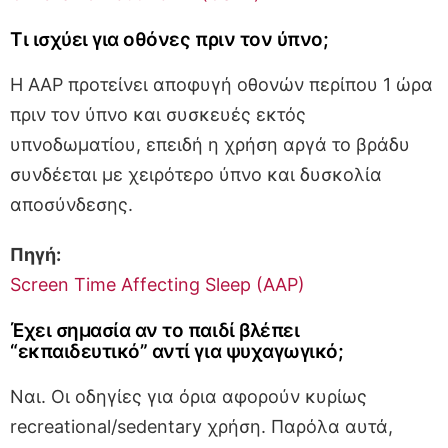
Τι ισχύει για οθόνες πριν τον ύπνο;
Η AAP προτείνει αποφυγή οθονών περίπου 1 ώρα
πριν τον ύπνο και συσκευές εκτός
υπνοδωματίου, επειδή η χρήση αργά το βράδυ
συνδέεται με χειρότερο ύπνο και δυσκολία
αποσύνδεσης.
Πηγή:
Screen Time Affecting Sleep (AAP)
Έχει σημασία αν το παιδί βλέπει
“εκπαιδευτικό” αντί για ψυχαγωγικό;
Ναι. Οι οδηγίες για όρια αφορούν κυρίως
recreational/sedentary χρήση. Παρόλα αυτά,