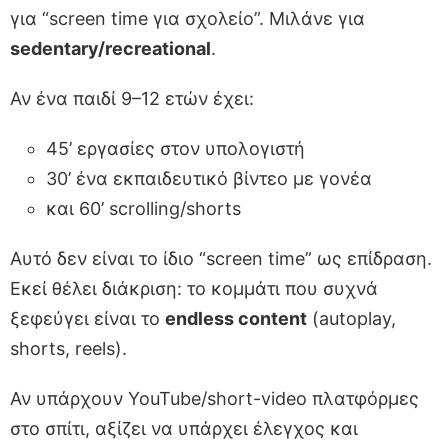
για “screen time για σχολείο”. Μιλάνε για
sedentary/recreational
.
Αν ένα παιδί 9–12 ετών έχει:
45’ εργασίες στον υπολογιστή
30’ ένα εκπαιδευτικό βίντεο με γονέα
και 60’ scrolling/shorts
Αυτό δεν είναι το ίδιο “screen time” ως επίδραση.
Εκεί θέλει διάκριση: το κομμάτι που συχνά
ξεφεύγει είναι το
endless content
(autoplay,
shorts, reels).
Αν υπάρχουν YouTube/short-video πλατφόρμες
στο σπίτι, αξίζει να υπάρχει έλεγχος και