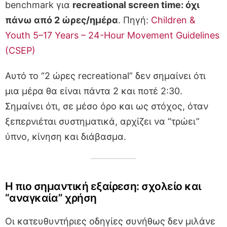
benchmark για
recreational screen time: όχι
πάνω από 2 ώρες/ημέρα
. Πηγή:
Children &
Youth 5–17 Years – 24-Hour Movement Guidelines
(CSEP)
Αυτό το “2 ώρες recreational” δεν σημαίνει ότι
μια μέρα θα είναι πάντα 2 και ποτέ 2:30.
Σημαίνει ότι, σε μέσο όρο και ως στόχος, όταν
ξεπερνιέται συστηματικά, αρχίζει να “τρώει”
ύπνο, κίνηση και διάβασμα.
Η πιο σημαντική εξαίρεση: σχολείο και
“αναγκαία” χρήση
Οι κατευθυντήριες οδηγίες συνήθως δεν μιλάνε