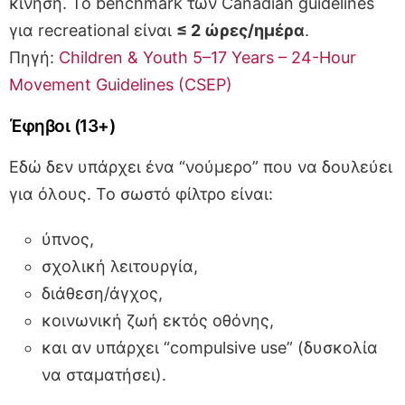
κίνηση. Το benchmark των Canadian guidelines
για recreational είναι
≤ 2 ώρες/ημέρα
.
Πηγή:
Children & Youth 5–17 Years – 24-Hour
Movement Guidelines (CSEP)
Έφηβοι (13+)
Εδώ δεν υπάρχει ένα “νούμερο” που να δουλεύει
για όλους. Το σωστό φίλτρο είναι:
ύπνος,
σχολική λειτουργία,
διάθεση/άγχος,
κοινωνική ζωή εκτός οθόνης,
και αν υπάρχει “compulsive use” (δυσκολία
να σταματήσει).