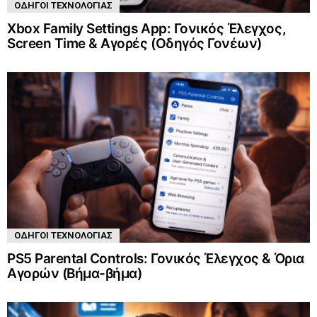
ΟΔΗΓΟΙ ΤΕΧΝΟΛΟΓΙΑΣ
Xbox Family Settings App: Γονικός Έλεγχος,
Screen Time & Αγορές (Οδηγός Γονέων)
ΟΔΗΓΟΙ ΤΕΧΝΟΛΟΓΙΑΣ
PS5 Parental Controls: Γονικός Έλεγχος & Όρια
Αγορών (Βήμα-βήμα)