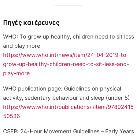
Πηγές και έρευνες
WHO: To grow up healthy, children need to sit less
and play more
https://www.who.int/news/item/24-04-2019-to-
grow-up-healthy-children-need-to-sit-less-and-
play-more
WHO publication page: Guidelines on physical
activity, sedentary behaviour and sleep (under 5)
https://www.who.int/publications/i/item/97892415
50536
CSEP: 24-Hour Movement Guidelines – Early Years