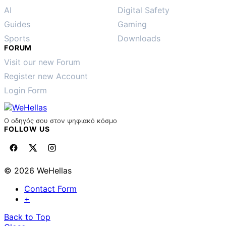
AI
Digital Safety
Guides
Gaming
Sports
Downloads
FORUM
Visit our new Forum
Register new Account
Login Form
Ο οδηγός σου στον ψηφιακό κόσμο
FOLLOW US
© 2026 WeHellas
Contact Form
+
Back to Top