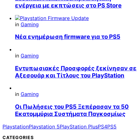
ενέργεια με εκπτώσεις στο PS Store
in
Gaming
Νέα ενημέρωση firmware για το PS5
in
Gaming
Εντυπωσιακές Προσφορές ξεκίνησαν σε
Αξεσουάρ και Τίτλους του PlayStation
in
Gaming
Οι Πωλήσεις του PS5 Ξεπέρασαν τα 50
Εκατομμύρια Συστήματα Παγκοσμίως
Playstation
Playstation 5
PlayStation Plus
PS4
PS5
CATEGORIES