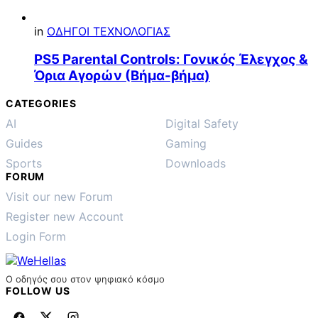
in
ΟΔΗΓΟΙ ΤΕΧΝΟΛΟΓΙΑΣ
PS5 Parental Controls: Γονικός Έλεγχος &
Όρια Αγορών (Βήμα-βήμα)
CATEGORIES
AI
Digital Safety
Guides
Gaming
Sports
Downloads
FORUM
Visit our new Forum
Register new Account
Login Form
Ο οδηγός σου στον ψηφιακό κόσμο
FOLLOW US