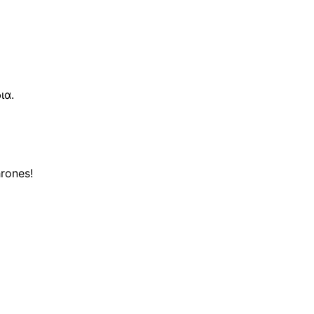
ια.
rones!