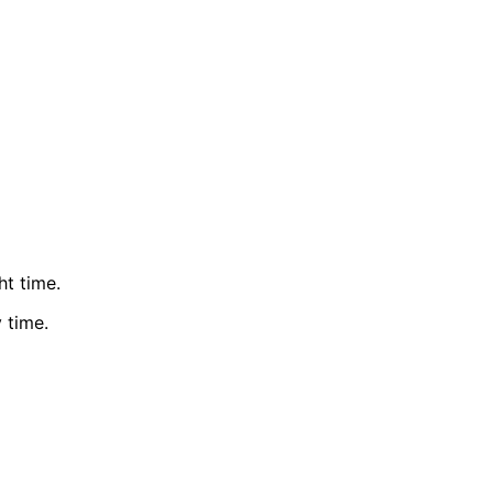
ht time.
 time.