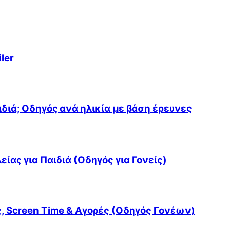
ler
διά; Οδηγός ανά ηλικία με βάση έρευνες
ίας για Παιδιά (Οδηγός για Γονείς)
ς, Screen Time & Αγορές (Οδηγός Γονέων)