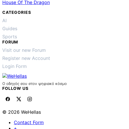
House Of The Dragon
CATEGORIES
AI
Guides
Sports
FORUM
Visit our new Forum
Register new Account
Login Form
Ο οδηγός σου στον ψηφιακό κόσμο
FOLLOW US
© 2026 WeHellas
Contact Form
+