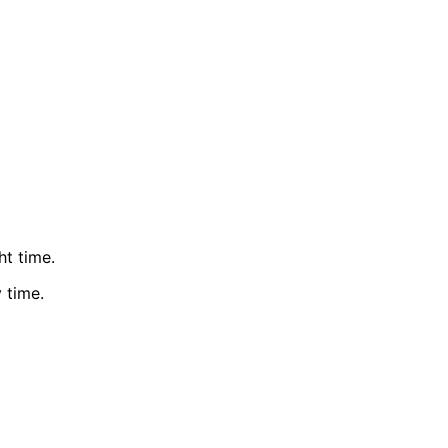
ht time.
 time.