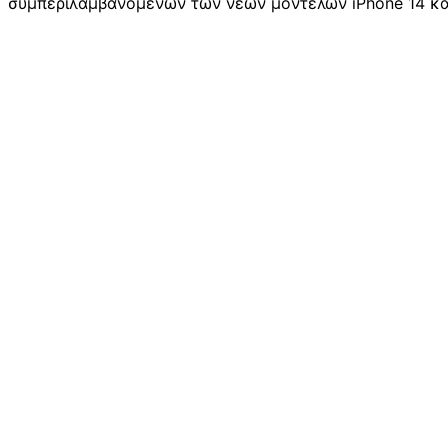
συμπεριλαμβανομένων των νέων μοντέλων iPhone 14 και