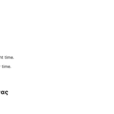
ht time.
 time.
 σας