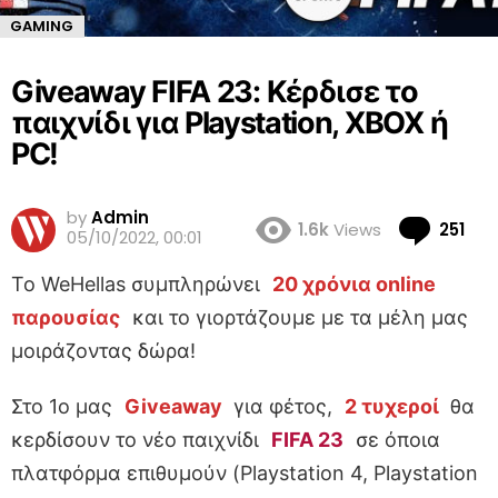
GAMING
Giveaway FIFA 23: Κέρδισε το
παιχνίδι για Playstation, XBOX ή
PC!
by
Admin
Co
1.6k
Views
251
05/10/2022, 00:01
Το WeHellas συμπληρώνει
20 χρόνια online
παρουσίας
και το γιορτάζουμε με τα μέλη μας
μοιράζοντας δώρα!
Στο 1ο μας
Giveaway
για φέτος,
2 τυχεροί
θα
κερδίσουν το νέο παιχνίδι
FIFA 23
σε όποια
πλατφόρμα επιθυμούν (Playstation 4, Playstation