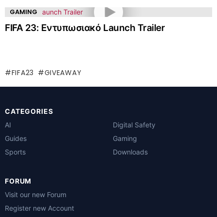
GAMING
FIFA 23: Εντυπωσιακό Launch Trailer
FIFA23
GIVEAWAY
CATEGORIES
AI
Digital Safety
Guides
Gaming
Sports
Downloads
FORUM
Visit our new Forum
Register new Account