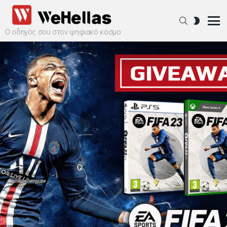
SEARCH
SWITCH
SKIN
Ο οδηγός σου στον ψηφιακό κόσμο
Menu