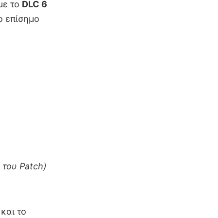
με το
DLC 6
ο επίσημο
 του Patch)
και το