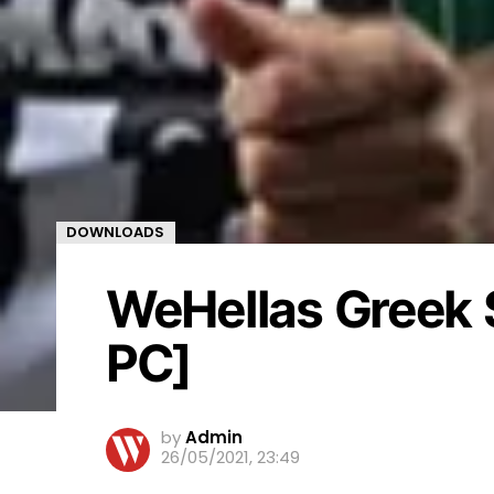
DOWNLOADS
WeHellas Greek S
PC]
by
Admin
26/05/2021, 23:49