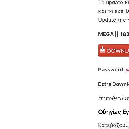
To update
F
και το exe
1
Update της 
MEGA || 18
Password
:
w
Extra Downl
(τοποθετήστε
Οδηγίες Ε
Κατεβάζουμε