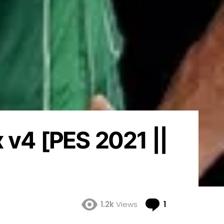
 v4 [PES 2021 ||
Comment
1.2k
Views
1