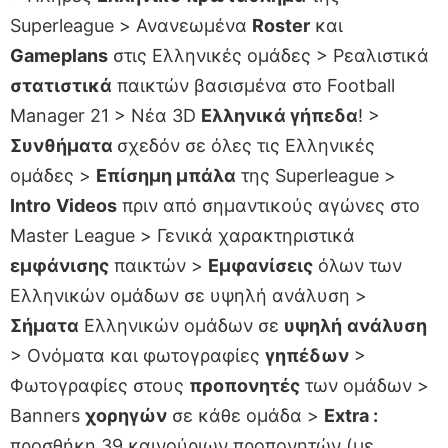
Superleague > Ανανεωμένα
Roster
και
Gameplans
στις Ελληνικές ομάδες > Ρεαλιστικά
στατιστικά
παικτών βασισμένα στο Football
Manager 21 > Nέα 3D
Ελληνικά γήπεδα
! >
Συνθήματα
σχεδόν σε όλες τις Ελληνικές
ομάδες >
Επίσημη μπάλα
της Superleague >
Intro
Videos
πριν από σημαντικούς αγώνες στο
Master League > Γενικά χαρακτηριστικά
εμφάνισης
παικτών >
Εμφανίσεις
όλων των
Ελληνικών ομάδων σε υψηλή ανάλυση >
Σήματα
Ελληνικών ομάδων σε
υψηλή
ανάλυση
> Ονόματα και φωτογραφίες
γηπέδων
>
Φωτογραφίες στους
προπονητές
των ομάδων >
Banners
χορηγών
σε κάθε ομάδα >
Extra :
προσθήκη 39 καινούριων προπονητών (με