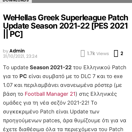
DOWNLOADS
WeHellas Greek Superleague Patch
Update Season 2021-22 [PES 2021
|| PC]
by
Admin
Co
1.7k
Views
2
31/10/2021, 23:24
To update
Season 2021-22
του Ελληνικού Patch
για το
PC
είναι συμβατό με το DLC 7 και το exe
1.07 και περιλαμβάνει ανανεωμένα ρόστερ (με
βάση το
Football Manager 21
) στις Ελληνικές
ομάδες για τη νέα σεζόν 2021-22! To
συγκεκριμένο Patch είναι Update των
προηγούμενων patces, άρα θυμίζουμε ότι για να
έχετε διαθέσιμα όλα τα περιεχόμενα του Patch