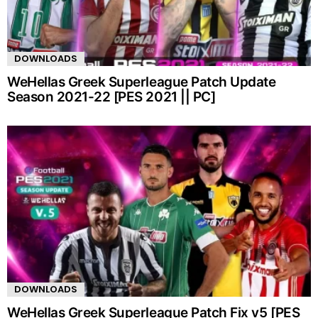
DOWNLOADS
WeHellas Greek Superleague Patch Update
Season 2021-22 [PES 2021 || PC]
DOWNLOADS
WeHellas Greek Superleague Patch Fix v5 [PES