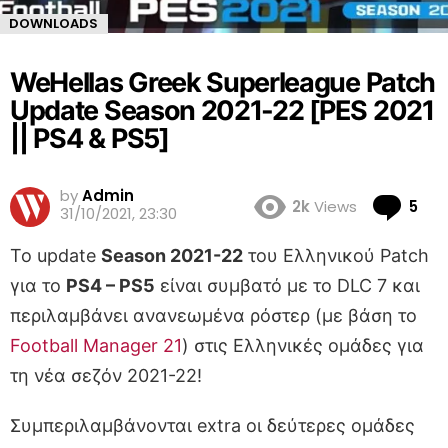
DOWNLOADS
WeHellas Greek Superleague Patch
Update Season 2021-22 [PES 2021
|| PS4 & PS5]
by
Admin
Co
2k
Views
5
31/10/2021, 23:30
To update
Season 2021-22
του Ελληνικού Patch
για το
PS4 – PS5
είναι συμβατό με το DLC 7 και
περιλαμβάνει ανανεωμένα ρόστερ (με βάση το
Football Manager 21
) στις Ελληνικές ομάδες για
τη νέα σεζόν 2021-22!
Συμπεριλαμβάνονται extra οι δεύτερες ομάδες