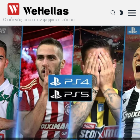
SEARCH
SWITCH
SKIN
Ο οδηγός σου στον ψηφιακό κόσμο
Menu