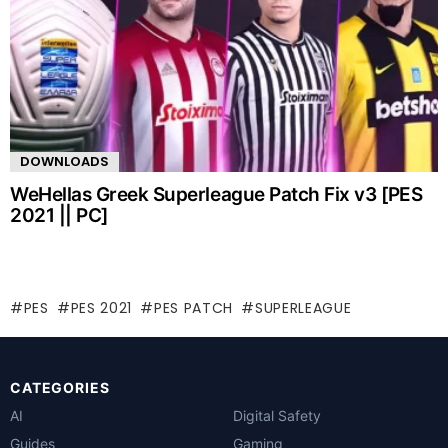
DOWNLOADS
WeHellas Greek Superleague Patch Fix v3 [PES
2021 || PC]
PES
PES 2021
PES PATCH
SUPERLEAGUE
CATEGORIES
AI
Digital Safety
Guides
Gaming