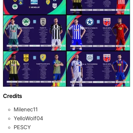
Credits
Milenec11
YelloWolf04
PESCY