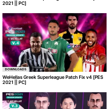
2021 || PC]
DOWNLOADS
WeHellas Greek Superleague Patch Fix v4 [PES
2021 || PC]