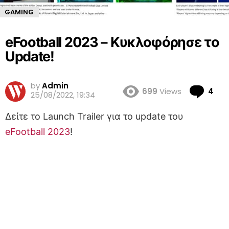
GAMING
eFootball 2023 – Κυκλοφόρησε το
Update!
by
Admin
Co
699
Views
4
25/08/2022, 19:34
Δείτε το Launch Trailer για το update του
eFootball 2023
!