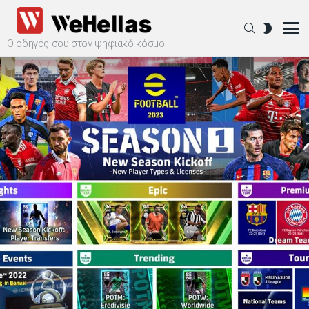
SEARCH
SWITCH
SKIN
Ο οδηγός σου στον ψηφιακό κόσμο
Menu