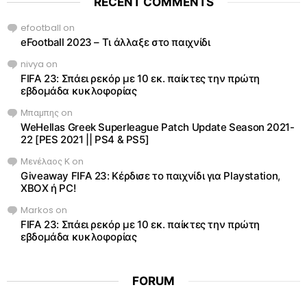
RECENT COMMENTS
efootball
on
eFootball 2023 – Τι άλλαξε στο παιχνίδι
nivya
on
FIFA 23: Σπάει ρεκόρ με 10 εκ. παίκτες την πρώτη
εβδομάδα κυκλοφορίας
Μπαμπης
on
WeHellas Greek Superleague Patch Update Season 2021-
22 [PES 2021 || PS4 & PS5]
Μενέλαος Κ
on
Giveaway FIFA 23: Κέρδισε το παιχνίδι για Playstation,
XBOX ή PC!
Markos
on
FIFA 23: Σπάει ρεκόρ με 10 εκ. παίκτες την πρώτη
εβδομάδα κυκλοφορίας
FORUM