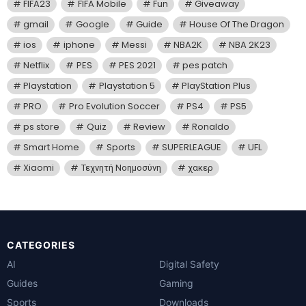
FIFA23
FIFA Mobile
Fun
Giveaway
gmail
Google
Guide
House Of The Dragon
ios
iphone
Messi
NBA2K
NBA 2K23
Netflix
PES
PES 2021
pes patch
Playstation
Playstation 5
PlayStation Plus
PRO
Pro Evolution Soccer
PS4
PS5
ps store
Quiz
Review
Ronaldo
Smart Home
Sports
SUPERLEAGUE
UFL
Xiaomi
Τεχνητή Νοημοσύνη
χακερ
CATEGORIES
AI
Digital Safety
Guides
Gaming
Sports
Downloads