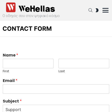
SEARCH
SWITCH
SKIN
Ο οδηγός σου στον ψηφιακό κόσμο
Menu
CONTACT FORM
Name
*
First
Last
Email
*
Subject
*