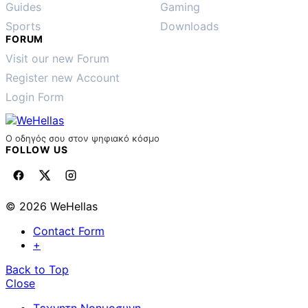
Guides
Gaming
Sports
Downloads
FORUM
Visit our new Forum
Register new Account
Login Form
Ο οδηγός σου στον ψηφιακό κόσμο
FOLLOW US
© 2026 WeHellas
Contact Form
+
Back to Top
Close