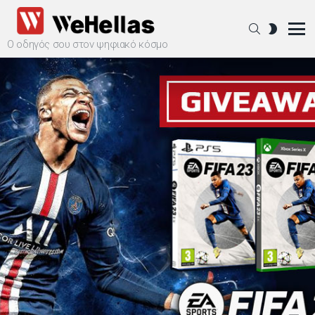
SEARCH
SWITCH
SKIN
Ο οδηγός σου στον ψηφιακό κόσμο
Menu