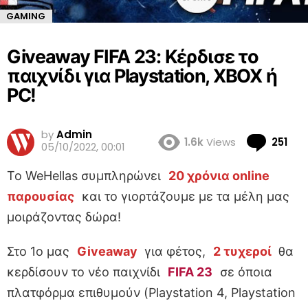
GAMING
Giveaway FIFA 23: Κέρδισε το
παιχνίδι για Playstation, XBOX ή
PC!
by
Admin
Co
1.6k
Views
251
05/10/2022, 00:01
Το WeHellas συμπληρώνει
20 χρόνια online
παρουσίας
και το γιορτάζουμε με τα μέλη μας
μοιράζοντας δώρα!
Στο 1ο μας
Giveaway
για φέτος,
2 τυχεροί
θα
κερδίσουν το νέο παιχνίδι
FIFA 23
σε όποια
πλατφόρμα επιθυμούν (Playstation 4, Playstation