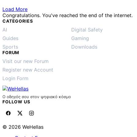
Load More
Congratulations. You've reached the end of the internet.
CATEGORIES
AI
Digital Safety
Guides
Gaming
Sports
Downloads
FORUM
Visit our new Forum
Register new Account
Login Form
Ο οδηγός σου στον ψηφιακό κόσμο
FOLLOW US
© 2026 WeHellas