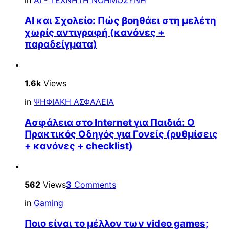
in
AI - ΤΕΧΝΗΤΗ ΝΟΗΜΟΣΥΝΗ
AI και Σχολείο: Πώς βοηθάει στη μελέτη
χωρίς αντιγραφή (κανόνες +
παραδείγματα)
1.6k
Views
in
ΨΗΦΙΑΚΗ ΑΣΦΑΛΕΙΑ
Ασφάλεια στο Internet για Παιδιά: Ο
Πρακτικός Οδηγός για Γονείς (ρυθμίσεις
+ κανόνες + checklist)
562
Views
3
Comments
in
Gaming
Ποιο είναι το μέλλον των video games;