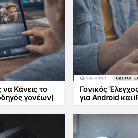
999
Views
ΟΔΗΓΟΙ ΤΕ
ς να Κάνεις το
Γονικός Έλεγχος
(οδηγός γονέων)
για Android και 