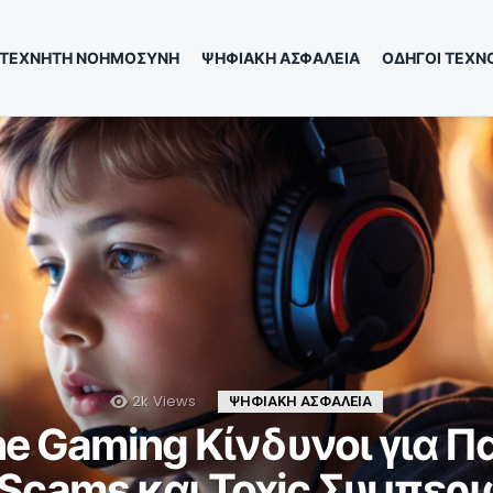
ΤΕΧΝΗΤΗ ΝΟΗΜΟΣΥΝΗ
ΨΗΦΙΑΚΗ ΑΣΦΑΛΕΙΑ
ΟΔΗΓΟΙ ΤΕΧΝ
2k
Views
ΨΗΦΙΑΚΗ ΑΣΦΑΛΕΙΑ
ne Gaming Κίνδυνοι για Πα
 Scams και Toxic Συμπερ