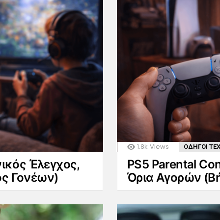
1.8k
Views
ΟΔΗΓΟΙ ΤΕ
νικός Έλεγχος,
PS5 Parental Con
ός Γονέων)
Όρια Αγορών (Β