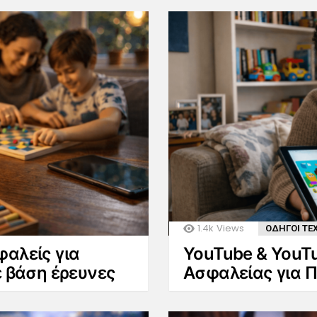
1.4k
Views
ΟΔΗΓΟΙ ΤΕ
φαλείς για
YouTube & YouTu
ε βάση έρευνες
Ασφαλείας για Π