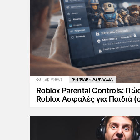
1.8k
Views
ΨΗΦΙΑΚΗ ΑΣΦΑΛΕΙΑ
Roblox Parental Controls: Πώ
Roblox Ασφαλές για Παιδιά 