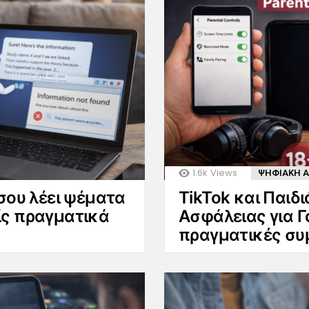
1.6k
Views
ΨΗΦΙΑΚΗ Α
σου λέει ψέματα
TikTok και Παιδ
ίς πραγματικά
Ασφάλειας για Γο
πραγματικές συ