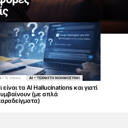
ίς
1.7k
Views
AI - ΤΕΧΝΗΤΗ ΝΟΗΜΟΣΥΝΗ
ι είναι τα AI Hallucinations και γιατί
υμβαίνουν (με απλά
αραδείγματα)