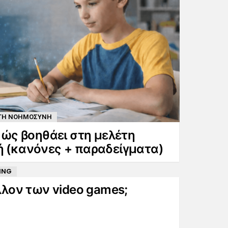
ΗΤΗ ΝΟΗΜΟΣΥΝΗ
 Πώς βοηθάει στη μελέτη
ή (κανόνες + παραδείγματα)
ts
ING
έλλον των video games;