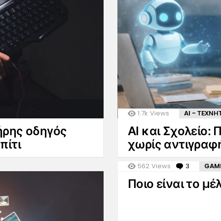
1.7k
Views
AI - ΤΕΧΝ
λήρης οδηγός
AI και Σχολείο:
πίτι
χωρίς αντιγραφ
562
Views
3
Commen
GAM
Ποιο είναι το μ