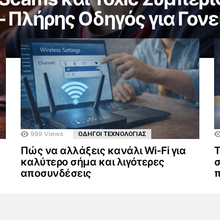
 Πλήρης Οδηγός για Γονε
999
Views
ΟΔΗΓΟΙ ΤΕΧΝΟΛΟΓΙΑΣ
Πώς να αλλάξεις κανάλι Wi-Fi για
Τ
καλύτερο σήμα και λιγότερες
σ
αποσυνδέσεις
π