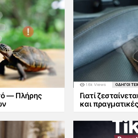
1.6k
Views
ΟΔΗΓΟΙ ΤΕ
ργό — Πλήρης
Γιατί ζεσταίνετα
ων
και πραγματικές