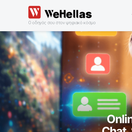
Ο οδηγός σου στον ψηφιακό κόσμο
ΝΕΑ
ΑΡΘΡΑ
Onli
Chat,